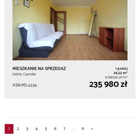
MIESZKANIE NA SPRZEDAŻ
1 pokój
2
26,22 m
Kielce, Czarnów
2
9 000,00 zł/m
235 980 zł
ASN-MS-2234
1
2
3
4
5
6
7
...
11
»