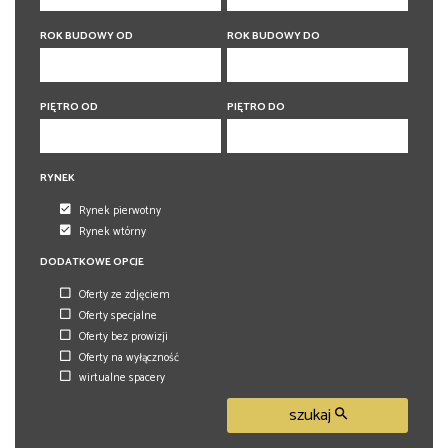
5 pokoi
5 pokoi
6 pokoi
6 pokoi
ROK BUDOWY OD
ROK BUDOWY DO
PIĘTRO OD
PIĘTRO DO
RYNEK
Rynek pierwotny
Rynek wtórny
DODATKOWE OPCJE
Oferty ze zdjęciem
Oferty specjalne
Oferty bez prowizji
Oferty na wyłączność
wirtualne spacery
szukaj