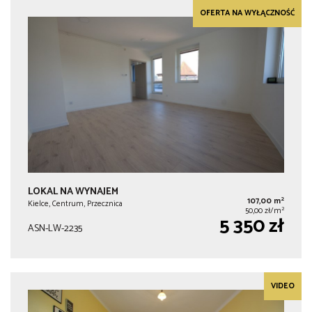
OFERTA NA WYŁĄCZNOŚĆ
LOKAL NA WYNAJEM
2
107,00 m
Kielce, Centrum, Przecznica
2
50,00 zł/m
5 350 zł
ASN-LW-2235
VIDEO