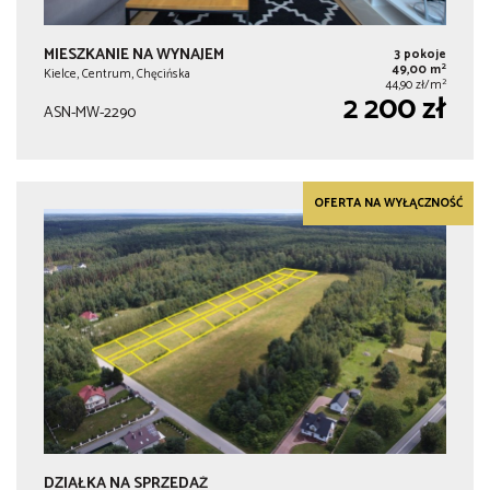
MIESZKANIE NA WYNAJEM
3 pokoje
2
49,00 m
Kielce, Centrum, Chęcińska
2
44,90 zł/m
2 200 zł
ASN-MW-2290
OFERTA NA WYŁĄCZNOŚĆ
DZIAŁKA NA SPRZEDAŻ