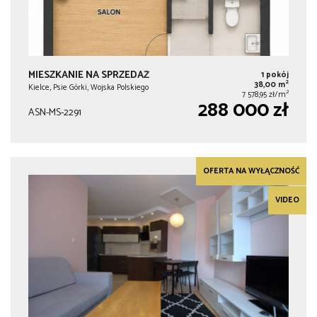
MIESZKANIE NA SPRZEDAŻ
1 pokój
2
38,00 m
Kielce, Psie Górki, Wojska Polskiego
2
7 578,95 zł/m
288 000 zł
ASN-MS-2291
OFERTA NA WYŁĄCZNOŚĆ
VIDEO