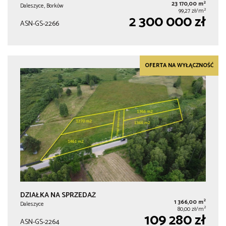
2
23 170,00 m
Daleszyce, Borków
2
99,27 zł/m
2 300 000 zł
ASN-GS-2266
OFERTA NA WYŁĄCZNOŚĆ
DZIAŁKA NA SPRZEDAŻ
2
1 366,00 m
Daleszyce
2
80,00 zł/m
109 280 zł
ASN-GS-2264