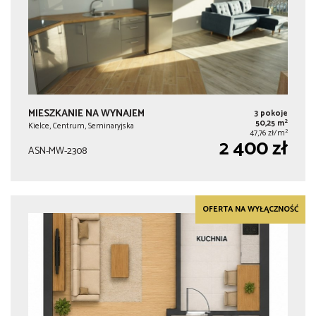
MIESZKANIE NA WYNAJEM
3 pokoje
2
50,25 m
Kielce, Centrum, Seminaryjska
2
47,76 zł/m
2 400 zł
ASN-MW-2308
OFERTA NA WYŁĄCZNOŚĆ