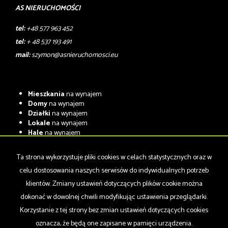
AS NIERUCHOMOŚCI
tel:
+48 577 963 452
tel:
+ 48 537 193 491
mail:
szymon@asnieruchomosci.eu
Mieszkania
na wynajem
Domy
na wynajem
Działki
na wynajem
Lokale
na wynajem
Hale
na wynajem
Obiekty
na wynajem
Ta strona wykorzystuje pliki cookies w celach statystycznych oraz w
Mieszkania
na sprzedaż
Domy
na sprzedaż
celu dostosowania naszych serwisów do indywidualnych potrzeb
Działki
na sprzedaż
klientów. Zmiany ustawień dotyczących plików cookie można
Lokale
na sprzedaż
dokonać w dowolnej chwili modyfikując ustawienia przeglądarki.
Hale
na sprzedaż
Obiekty
na sprzedaż
Korzystanie z tej strony bez zmian ustawień dotyczących cookies
oznacza, że będą one zapisane w pamięci urządzenia.