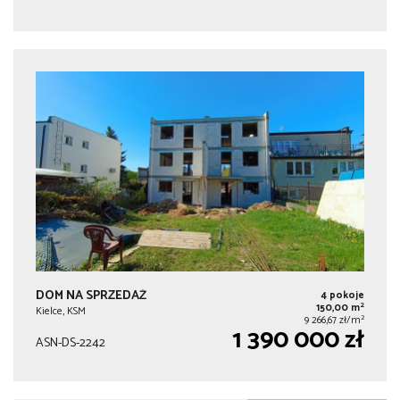
DOM NA SPRZEDAŻ
4 pokoje
2
150,00 m
Kielce, KSM
2
9 266,67 zł/m
1 390 000 zł
ASN-DS-2242