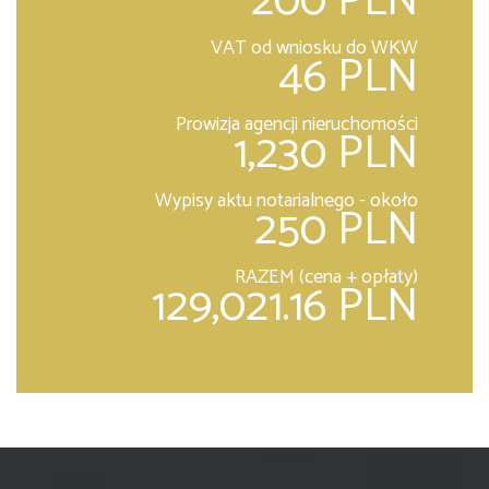
200 PLN
VAT od wniosku do WKW
46 PLN
Prowizja agencji nieruchomości
1,230 PLN
Wypisy aktu notarialnego - około
250 PLN
RAZEM (cena + opłaty)
129,021.16 PLN