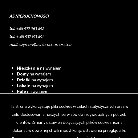
AS NIERUCHOMOŚCI
tel:
+48 577 963 452
tel:
+ 48 537 193 491
mail:
szymon@asnieruchomosci.eu
Mieszkania
na wynajem
Domy
na wynajem
Działki
na wynajem
Lokale
na wynajem
Hale
na wynajem
Obiekty
na wynajem
Ta strona wykorzystuje pliki cookies w celach statystycznych oraz w
Mieszkania
na sprzedaż
Domy
na sprzedaż
celu dostosowania naszych serwisów do indywidualnych potrzeb
Działki
na sprzedaż
klientów. Zmiany ustawień dotyczących plików cookie można
Lokale
na sprzedaż
dokonać w dowolnej chwili modyfikując ustawienia przeglądarki.
Hale
na sprzedaż
Obiekty
na sprzedaż