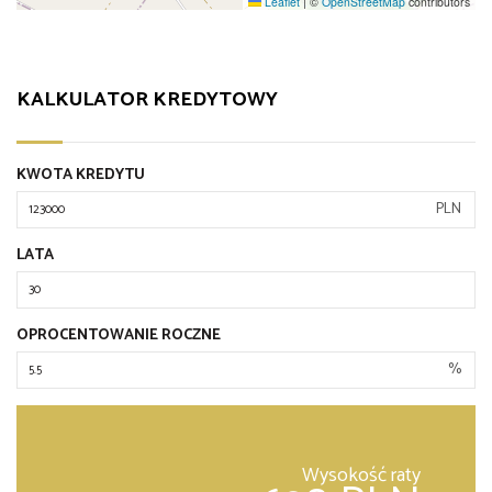
Leaflet
|
©
OpenStreetMap
contributors
KALKULATOR KREDYTOWY
KWOTA KREDYTU
PLN
LATA
OPROCENTOWANIE ROCZNE
%
Wysokość raty