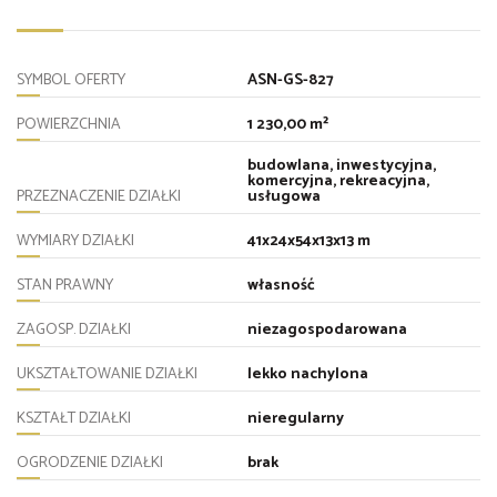
SYMBOL OFERTY
ASN-GS-827
POWIERZCHNIA
1 230,00 m²
budowlana, inwestycyjna,
komercyjna, rekreacyjna,
PRZEZNACZENIE DZIAŁKI
usługowa
WYMIARY DZIAŁKI
41x24x54x13x13 m
STAN PRAWNY
własność
ZAGOSP. DZIAŁKI
niezagospodarowana
UKSZTAŁTOWANIE DZIAŁKI
lekko nachylona
KSZTAŁT DZIAŁKI
nieregularny
OGRODZENIE DZIAŁKI
brak