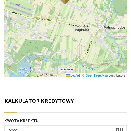
Leaflet
|
©
OpenStreetMap
contributors
KALKULATOR KREDYTOWY
KWOTA KREDYTU
PLN