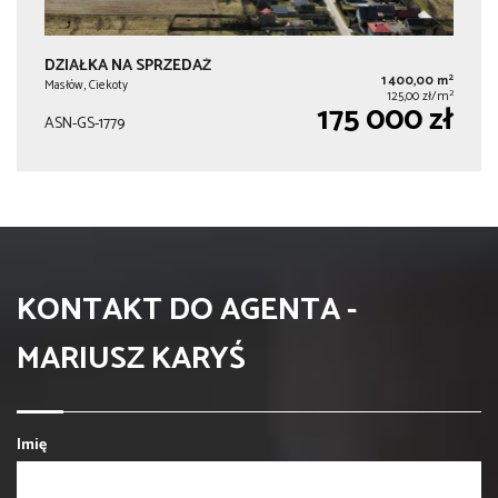
DZIAŁKA NA SPRZEDAŻ
2
1 400,00 m
Masłów, Ciekoty
2
125,00 zł/m
175 000 zł
ASN-GS-1779
KONTAKT DO AGENTA -
MARIUSZ KARYŚ
Imię