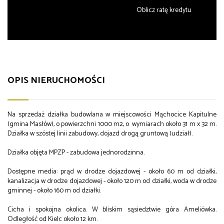
Oblicz ratę kredytu
OPIS NIERUCHOMOŚCI
Na sprzedaż działka budowlana w miejscowości Mąchocice Kapitulne
(gmina Masłów), o powierzchni 1000 m2, o wymiarach około 31 m x 32 m.
Działka w szóstej linii zabudowy, dojazd drogą gruntową (udział).
Działka objęta MPZP - zabudowa jednorodzinna.
Dostępne media: prąd w drodze dojazdowej - około 60 m od działki,
kanalizacja w drodze dojazdowej - około 120 m od działki, woda w drodze
gminnej - około 160 m od działki.
Cicha i spokojna okolica. W bliskim sąsiedztwie góra Ameliówka.
Odległość od Kielc około 12 km.