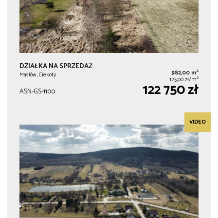
DZIAŁKA NA SPRZEDAŻ
2
982,00 m
Masłów, Ciekoty
2
125,00 zł/m
122 750 zł
ASN-GS-1100
VIDEO