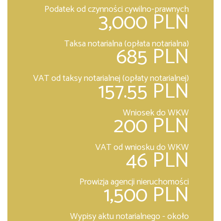
Podatek od czynności cywilno-prawnych
3,000 PLN
Taksa notarialna (opłata notarialna)
685 PLN
VAT od taksy notarialnej (opłaty notarialnej)
157.55 PLN
Wniosek do WKW
200 PLN
VAT od wniosku do WKW
46 PLN
Prowizja agencji nieruchomości
1,500 PLN
Wypisy aktu notarialnego - około