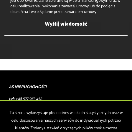
jest dobrowolne. Dane zbierane są w celu marketingowym oraz w
celu realizowania i wykonania zawartej umowy lub do podjęcia
działań na Twoje żądanie przed zawarciem umowy
AS NIERUCHOMOŚCI
tel:
+48 577 963 452
tel:
+ 48 537 193 491
Ta strona wykorzystuje pliki cookies w celach statystycznych oraz w
mail:
szymon@asnieruchomosci.eu
celu dostosowania naszych serwisów do indywidualnych potrzeb
klientów. Zmiany ustawień dotyczących plików cookie można