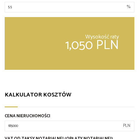
%
Wysokość raty
1,050 PLN
KALKULATOR KOSZTÓW
CENA NIERUCHOMOŚCI
PLN
VAT OD TAKSY NOTARIALNEJ (OPŁATY NOTARIALNEJ)