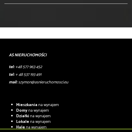
AS NIERUCHOMOŚCI
tel:
+48 577 963 452
tel:
+ 48 537 193 491
mail:
szymon@asnieruchomosci.eu
Mieszkania
na wynajem
Domy
na wynajem
Działki
na wynajem
Lokale
na wynajem
Hale
na wynajem