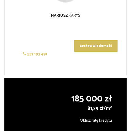
MARIUSZ
KARYŚ
zostaw wiadomość
537 193 491
185 000 zł
2
81,39 zł/m
Oblicz ratę kredytu