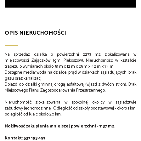
OPIS NIERUCHOMOŚCI
Na sprzedaż działka o powierzchni 2273 m2 zlokalizowana w
miejscowości Zajączków (gm. Piekoszów). Nieruchomość w kształcie
trapezu o wymiarach około: 51 m x 12 m x 25 m x 42 m x 74 m.
Dostępne media: woda na działce, prąd w działkach sąsiadujących, brak
gazu oraz kanalizacji.
Dojazd do działki gminną drogą asfaltową (wjazd z dwóch stron). Brak
Miejscowego Planu Zagospodarowania Przestrzennego.
Nieruchomość zlokalizowana w spokojnej okolicy w sąsiedztwie
zabudowy jednorodzinnej. Odległość od szkoły podstawowej - około 1 km,
odległość od Kielc około 20 km.
Możliwość zakupienia mniejszej powierzchni - 1137 m2.
Kontakt: 537 193 491