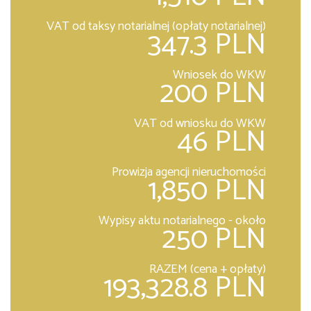
VAT od taksy notarialnej (opłaty notarialnej)
347.3 PLN
Wniosek do WKW
200 PLN
VAT od wniosku do WKW
46 PLN
Prowizja agencji nieruchomości
1,850 PLN
Wypisy aktu notarialnego - około
250 PLN
RAZEM (cena + opłaty)
193,328.8 PLN