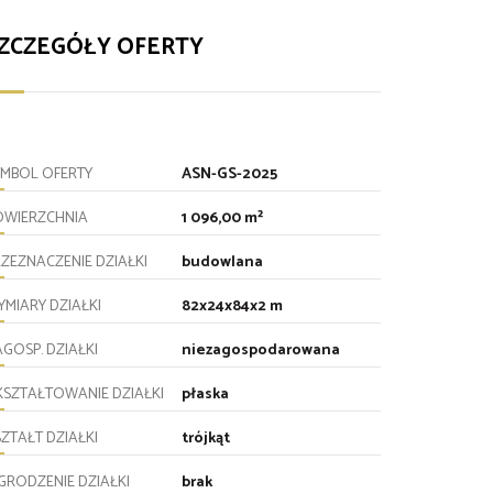
ZCZEGÓŁY OFERTY
YMBOL OFERTY
ASN-GS-2025
OWIERZCHNIA
1 096,00 m²
RZEZNACZENIE DZIAŁKI
budowlana
YMIARY DZIAŁKI
82x24x84x2 m
GOSP. DZIAŁKI
niezagospodarowana
KSZTAŁTOWANIE DZIAŁKI
płaska
ZTAŁT DZIAŁKI
trójkąt
GRODZENIE DZIAŁKI
brak