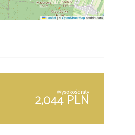
Leaflet
|
©
OpenStreetMap
contributors
Wysokość raty
2,044 PLN