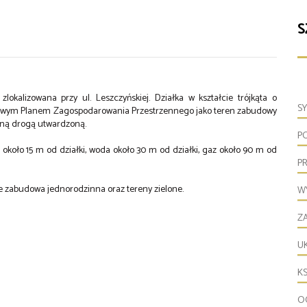
S
kalizowana przy ul. Leszczyńskiej. Działka w kształcie trójkąta o
S
scowym Planem Zagospodarowania Przestrzennego jako teren zabudowy
inną drogą utwardzoną.
P
 około 15 m od działki, woda około 30 m od działki, gaz około 90 m od
P
wie zabudowa jednorodzinna oraz tereny zielone.
W
ZA
U
KS
O