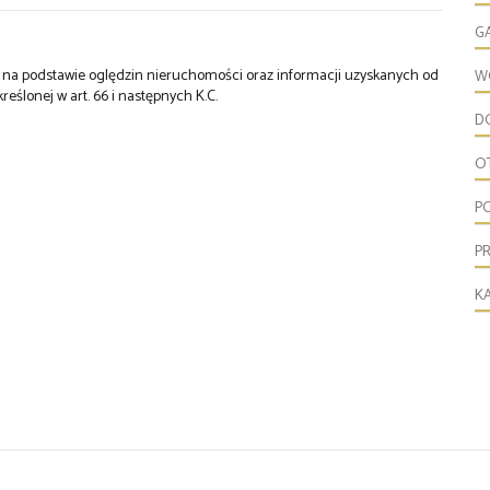
G
st na podstawie oględzin nieruchomości oraz informacji uzyskanych od
W
kreślonej w art. 66 i następnych K.C.
D
O
P
P
K