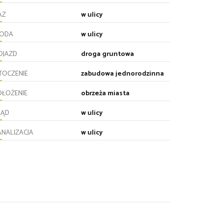
AZ
w ulicy
ODA
w ulicy
OJAZD
droga gruntowa
TOCZENIE
zabudowa jednorodzinna
OŁOŻENIE
obrzeża miasta
RĄD
w ulicy
ANALIZACJA
w ulicy