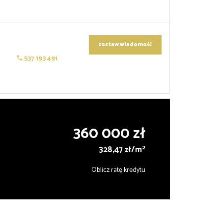
zostaw wiadomość
537 193 491
360 000 zł
2
328,47 zł/m
Oblicz ratę kredytu