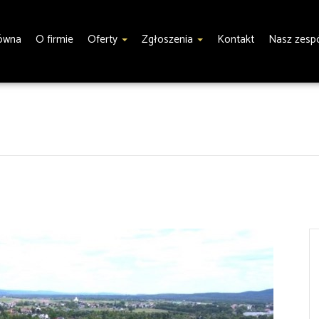
łówna
O firmie
Oferty
Zgłoszenia
Kontakt
Nasz zesp