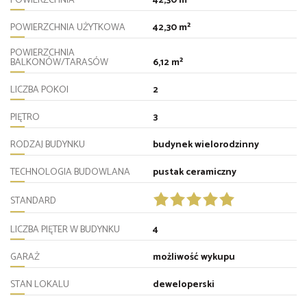
POWIERZCHNIA
42,30 m²
POWIERZCHNIA UŻYTKOWA
42,30 m²
POWIERZCHNIA
BALKONÓW/TARASÓW
6,12 m²
LICZBA POKOI
2
PIĘTRO
3
RODZAJ BUDYNKU
budynek wielorodzinny
TECHNOLOGIA BUDOWLANA
pustak ceramiczny
STANDARD
LICZBA PIĘTER W BUDYNKU
4
GARAŻ
możliwość wykupu
STAN LOKALU
deweloperski