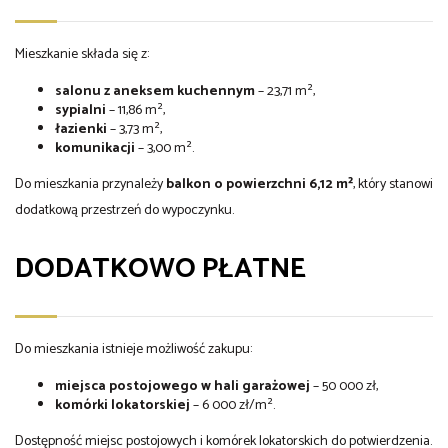
Mieszkanie składa się z:
salonu z aneksem kuchennym
– 23,71 m²,
sypialni
– 11,86 m²,
łazienki
– 3,73 m²,
komunikacji
– 3,00 m².
Do mieszkania przynależy
balkon o powierzchni 6,12 m²
, który stanowi
dodatkową przestrzeń do wypoczynku.
DODATKOWO PŁATNE
Do mieszkania istnieje możliwość zakupu:
miejsca postojowego w hali garażowej
– 50 000 zł,
komórki lokatorskiej
– 6 000 zł/m².
Dostępność miejsc postojowych i komórek lokatorskich do potwierdzenia.