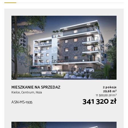
MIESZKANIE NA SPRZEDAŻ
2 pokoje
2
29,68 m
Kielce, Centrum, Hoża
2
11 500,00 zł/m
341 320 zł
ASN-MS-1935