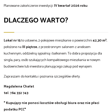
Planowane zakończenie inwestycji:
IV kwartał 2026 roku
.
DLACZEGO WARTO?
Lokal nr 15
to ustawne, 2-pokojowe mieszkanie o powierzchni
42,30 m²
,
położone na
III piętrze
, z przestronnym salonem z aneksem
kuchennym, oddzielną sypialnią i balkonem. To dobra propozycja dla
singla, pary, osób szukających kompaktowego mieszkania w nowym
budownictwie lub inwestora planującego zakup pod wynajem.
Zapraszam do kontaktu i poznania szczegółów oferty.
Magdalena Chałat
tel. 784 332 743
*
Kupujący nie ponosi kosztów obsługi biura oraz nie płaci
podatku PCC*