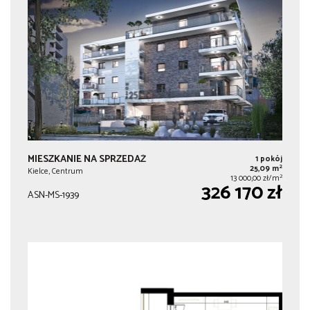
MIESZKANIE NA SPRZEDAŻ
1 pokój
2
25,09 m
Kielce, Centrum
2
13 000,00 zł/m
326 170 zł
ASN-MS-1939