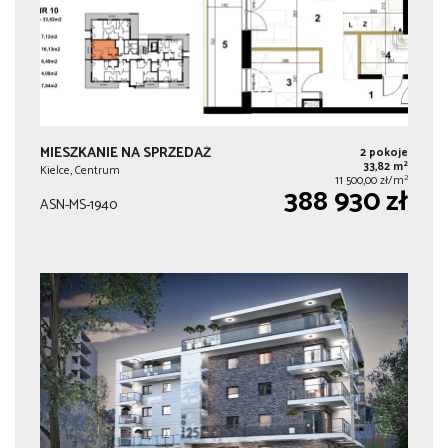
MIESZKANIE NA SPRZEDAŻ
2 pokoje
2
33,82 m
Kielce, Centrum
2
11 500,00 zł/m
388 930 zł
ASN-MS-1940