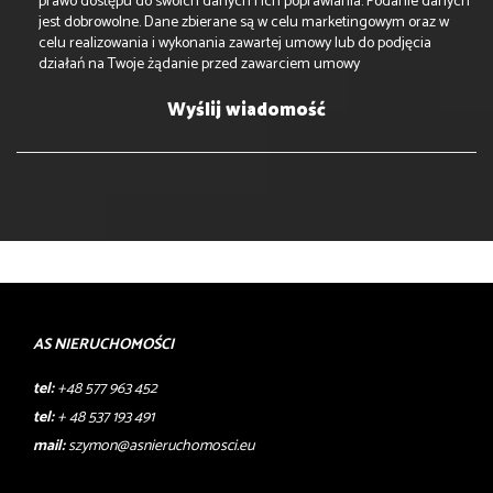
prawo dostępu do swoich danych i ich poprawiania. Podanie danych
jest dobrowolne. Dane zbierane są w celu marketingowym oraz w
celu realizowania i wykonania zawartej umowy lub do podjęcia
działań na Twoje żądanie przed zawarciem umowy
AS NIERUCHOMOŚCI
tel:
+48 577 963 452
tel:
+ 48 537 193 491
mail:
szymon@asnieruchomosci.eu