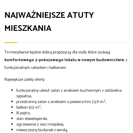
NAJWAŻNIEJSZE ATUTY
MIESZKANIA
To mieszkanie będzie dobrą propozycją dla osób, które szukają
komfortowego 2-pokojowego lokalu w nowym budownictwie
, z
funkcjonalnym układem i balkonem.
Największe zalety oferty:
funkcjonalny układ: salon z aneksem kuchennym + oddzielna
sypialnia,
przestronny salon z aneksem o powierzchni 23,71 m²,
balkon 6,12 m²,
III piętro,
stan deweloperski,
ogrzewanie z sieci miejskiej,
nowoczesny budynek z windą,