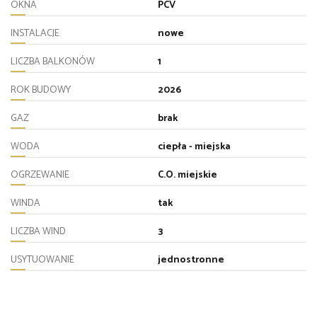
OKNA
PCV
INSTALACJE
nowe
LICZBA BALKONÓW
1
ROK BUDOWY
2026
GAZ
brak
WODA
ciepła - miejska
OGRZEWANIE
C.O. miejskie
WINDA
tak
LICZBA WIND
3
USYTUOWANIE
jednostronne