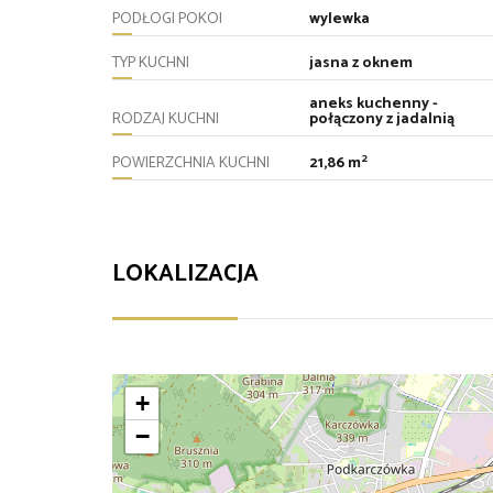
PODŁOGI POKOI
wylewka
TYP KUCHNI
jasna z oknem
aneks kuchenny -
RODZAJ KUCHNI
połączony z jadalnią
2
POWIERZCHNIA KUCHNI
21,86 m
LOKALIZACJA
+
−