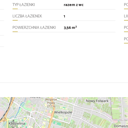
TYP ŁAZIENKI
razem z wc
P
LICZBA ŁAZIENEK
1
L
2
POWIERZCHNIA ŁAZIENKI
3,56 m
P
P