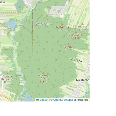
Leaflet
|
©
OpenStreetMap
contributors