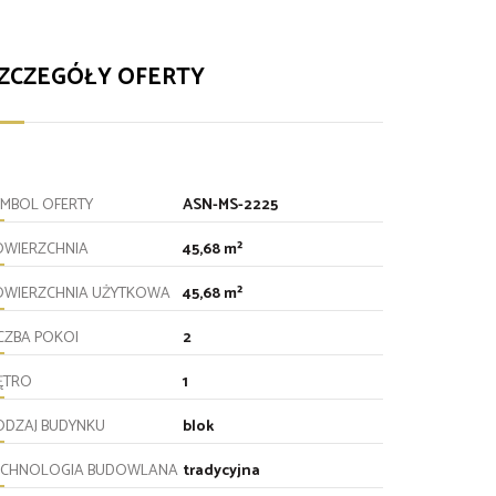
ZCZEGÓŁY OFERTY
YMBOL OFERTY
ASN-MS-2225
OWIERZCHNIA
45,68 m²
OWIERZCHNIA UŻYTKOWA
45,68 m²
ICZBA POKOI
2
IĘTRO
1
ODZAJ BUDYNKU
blok
ECHNOLOGIA BUDOWLANA
tradycyjna