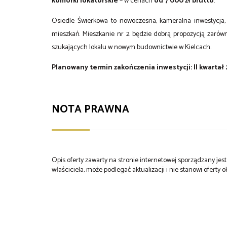
komórki lokatorskie
– w cenach
od 7 000 zł brutto
.
Osiedle Świerkowa to nowoczesna, kameralna inwestycja
mieszkań. Mieszkanie nr 2 będzie dobrą propozycją zarówn
szukających lokalu w nowym budownictwie w Kielcach.
Planowany termin zakończenia inwestycji: II kwartał 
NOTA PRAWNA
Opis oferty zawarty na stronie internetowej sporządzany je
właściciela, może podlegać aktualizacji i nie stanowi oferty o