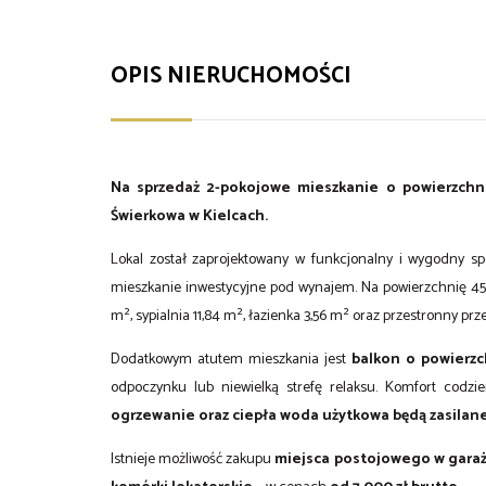
OPIS NIERUCHOMOŚCI
Na sprzedaż 2-pokojowe mieszkanie o powierzchni
Świerkowa w Kielcach.
Lokal został zaprojektowany w funkcjonalny i wygodny spo
mieszkanie inwestycyjne pod wynajem. Na powierzchnię 45
m², sypialnia 11,84 m², łazienka 3,56 m² oraz przestronny prz
Dodatkowym atutem mieszkania jest
balkon o powierzc
odpoczynku lub niewielką strefę relaksu. Komfort codz
ogrzewanie oraz ciepła woda użytkowa będą zasilan
Istnieje możliwość zakupu
miejsca postojowego w garaż