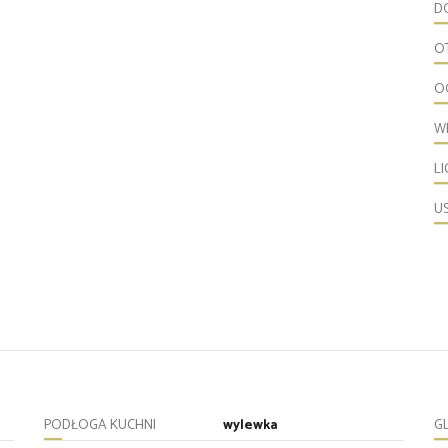
D
O
O
W
L
U
PODŁOGA KUCHNI
wylewka
G