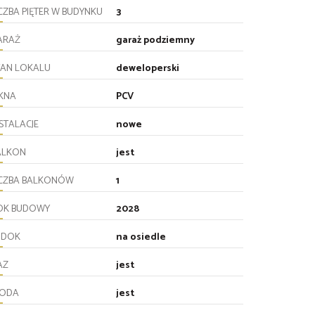
CZBA PIĘTER W BUDYNKU
3
ARAŻ
garaż podziemny
TAN LOKALU
deweloperski
KNA
PCV
STALACJE
nowe
ALKON
jest
ICZBA BALKONÓW
1
OK BUDOWY
2028
IDOK
na osiedle
AZ
jest
ODA
jest