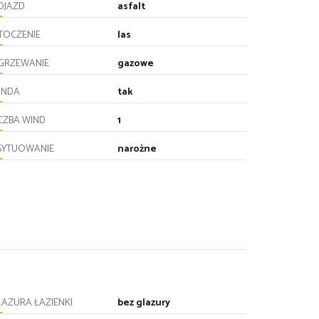
OJAZD
asfalt
TOCZENIE
las
GRZEWANIE
gazowe
INDA
tak
ICZBA WIND
1
SYTUOWANIE
narożne
LAZURA ŁAZIENKI
bez glazury