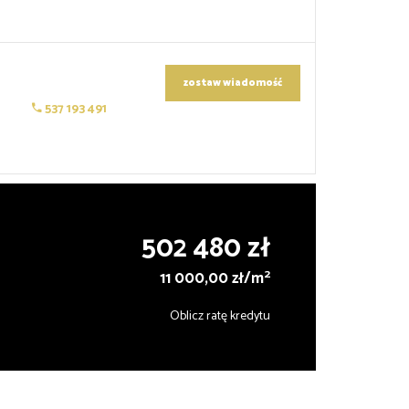
zostaw wiadomość
537 193 491
502 480 zł
2
11 000,00 zł/m
Oblicz ratę kredytu