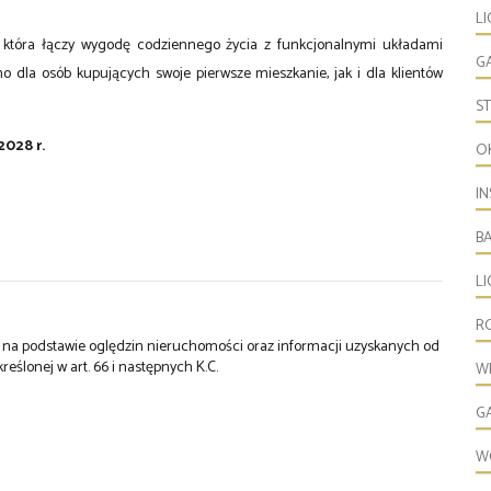
LI
, która łączy wygodę codziennego życia z funkcjonalnymi układami
G
o dla osób kupujących swoje pierwsze mieszkanie, jak i dla klientów
S
2028 r.
O
IN
B
L
R
st na podstawie oględzin nieruchomości oraz informacji uzyskanych od
kreślonej w art. 66 i następnych K.C.
W
G
W