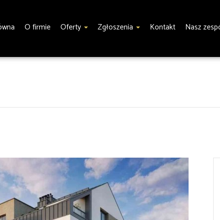
łówna
O firmie
Oferty
Zgłoszenia
Kontakt
Nasz zesp