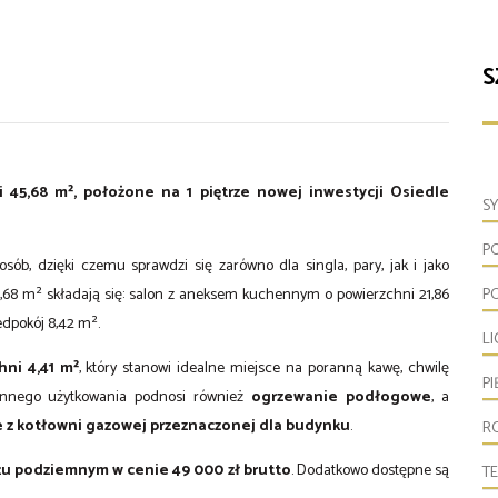
S
 45,68 m², położone na 1 piętrze nowej inwestycji Osiedle
S
P
sób, dzięki czemu sprawdzi się zarówno dla singla, pary, jak i jako
,68 m² składają się: salon z aneksem kuchennym o powierzchni 21,86
P
edpokój 8,42 m².
L
hni 4,41 m²
, który stanowi idealne miejsce na poranną kawę, chwilę
P
iennego użytkowania podnosi również
ogrzewanie podłogowe
, a
e z kotłowni gazowej przeznaczonej dla budynku
.
R
u podziemnym w cenie 49 000 zł brutto
. Dodatkowo dostępne są
T