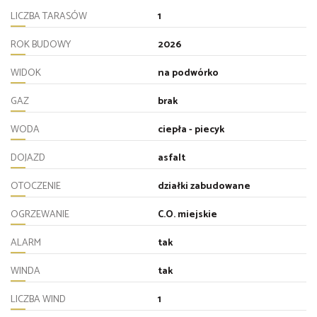
LICZBA TARASÓW
1
ROK BUDOWY
2026
WIDOK
na podwórko
GAZ
brak
WODA
ciepła - piecyk
DOJAZD
asfalt
OTOCZENIE
działki zabudowane
OGRZEWANIE
C.O. miejskie
ALARM
tak
WINDA
tak
LICZBA WIND
1