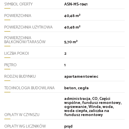
SYMBOL OFERTY
ASN-MS-1941
POWIERZCHNIA
40,48 m²
POWIERZCHNIA UŻYTKOWA
40,48 m²
POWIERZCHNIA
BALKONÓW/TARASÓW
5,70 m²
LICZBA POKOI
2
PIĘTRO
1
RODZAJ BUDYNKU
apartamentowiec
TECHNOLOGIA BUDOWLANA
beton, cegła
administracja, CO, Części
wspólne, fundusz remontowy,
ogrzewanie, Winda, woda,
woda ciepła, zaliczka na
OPŁATY W CZYNSZU
fundusz remontowy
OPŁATY WG LICZNIKÓW
prąd