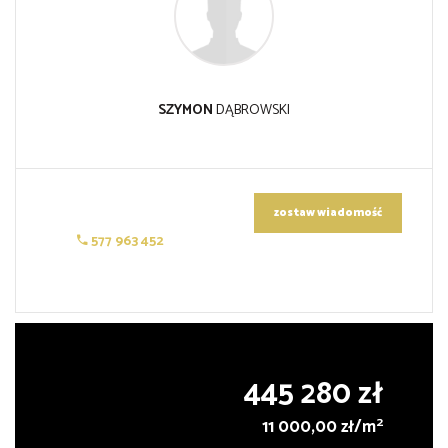
SZYMON
DĄBROWSKI
zostaw wiadomość
577 963 452
445 280 zł
2
11 000,00 zł/m