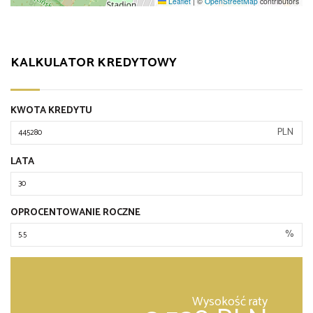
Leaflet
|
©
OpenStreetMap
contributors
KALKULATOR KREDYTOWY
KWOTA KREDYTU
PLN
LATA
OPROCENTOWANIE ROCZNE
%
Wysokość raty