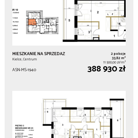
MIESZKANIE NA SPRZEDAŻ
2 pokoje
2
33,82 m
Kielce, Centrum
2
11 500,00 zł/m
388 930 zł
ASN-MS-1940