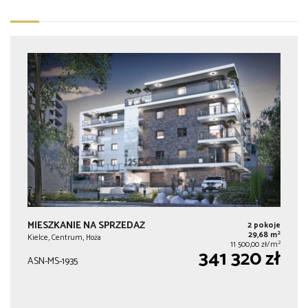
MIESZKANIE NA SPRZEDAŻ
2 pokoje
2
29,68 m
Kielce, Centrum, Hoża
2
11 500,00 zł/m
341 320 zł
ASN-MS-1935