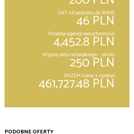
200 PLN
VAT od wniosku do WKW
46 PLN
Prowizja agencji nieruchomości
4,452.8 PLN
Wypisy aktu notarialnego - około
250 PLN
RAZEM (cena + opłaty)
461,727.48 PLN
PODOBNE OFERTY