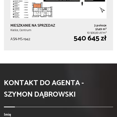
MIESZKANIE NA SPRZEDAŻ
3 pokoje
2
51,49 m
Kielce, Centrum
2
10 500,00 zł/m
540 645 zł
ASN-MS-1942
KONTAKT DO AGENTA -
SZYMON DĄBROWSKI
Imię