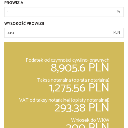
PROWIZJA
%
WYSOKOŚĆ PROWIZJI
PLN
Podatek od czynności cywilno-prawnych
8,905.6 PLN
Taksa notarialna (opłata notarialna)
1,275.56 PLN
VAT od taksy notarialnej (opłaty notarialnej)
293.38 PLN
Wniosek do WKW