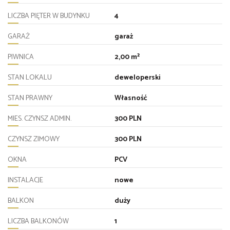
LICZBA PIĘTER W BUDYNKU
4
GARAŻ
garaż
PIWNICA
2,00 m²
STAN LOKALU
deweloperski
STAN PRAWNY
Własność
MIES. CZYNSZ ADMIN.
300 PLN
CZYNSZ ZIMOWY
300 PLN
OKNA
PCV
INSTALACJE
nowe
BALKON
duży
LICZBA BALKONÓW
1