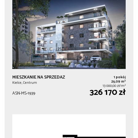
MIESZKANIE NA SPRZEDAŻ
1 pokój
2
25,09 m
Kielce, Centrum
2
13 000,00 zł/m
326 170 zł
ASN-MS-1939